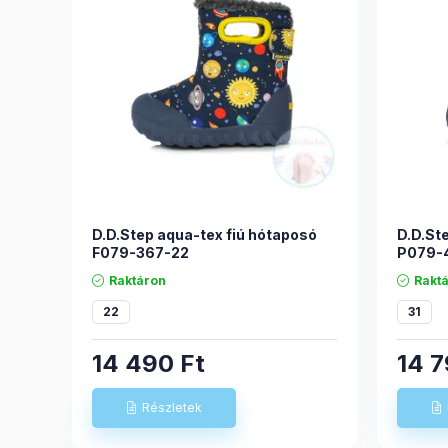
D.D.Step aqua-tex fiú hótaposó
D.D.St
F079-367-22
P079-
Raktáron
Rakt
22
31
14 490
Ft
14 