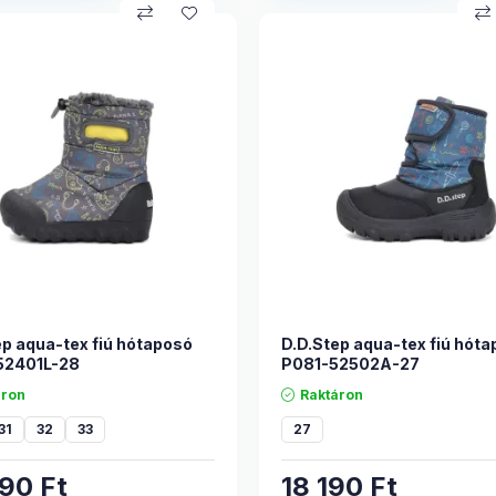
ep aqua-tex fiú hótaposó
D.D.Step aqua-tex fiú hót
52401L-28
P081-52502A-27
áron
Raktáron
31
32
33
27
490
Ft
18 190
Ft