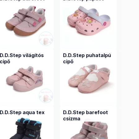
D.D.Step világítós
D.D.Step puhatalpú
cipő
cipő
D.D.Step aqua tex
D.D.Step barefoot
csizma