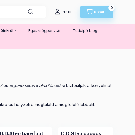
0
Kosárban lé
Profil
Kosár
őinkről
Egészségpénztár
Tuticipő blog
el
és
ergonomikus kialakításukkal
biztosítják a kényelmet
kra és helyzetre megtaláld a megfelelő lábbelit.
D.D.Step barefoot
D.D.Step papucs