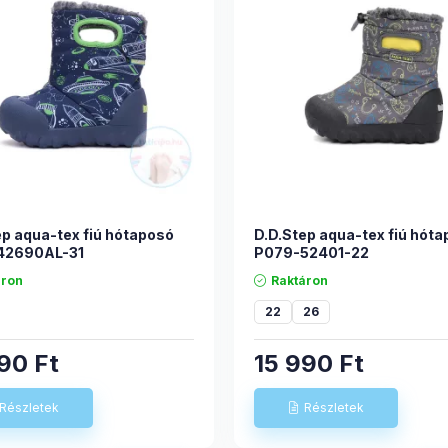
ep aqua-tex fiú hótaposó
D.D.Step aqua-tex fiú hót
42690AL-31
P079-52401-22
áron
Raktáron
22
26
790
Ft
15 990
Ft