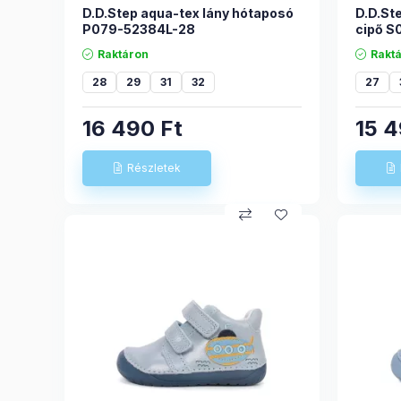
D.D.Step aqua-tex lány hótaposó
D.D.Ste
P079-52384L-28
cipő 
Raktáron
Rakt
28
29
31
32
27
16 490
Ft
15 