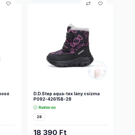
aposó
D.D.Step aqua-tex lány csizma
P092-42615B-28
Raktáron
28
18 390
Ft