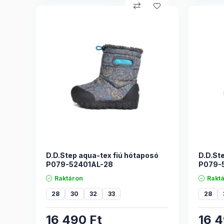
D.D.Step aqua-tex fiú hótaposó
D.D.St
P079-52401AL-28
P079-
Raktáron
Rakt
28
30
32
33
28
16 490
Ft
16 