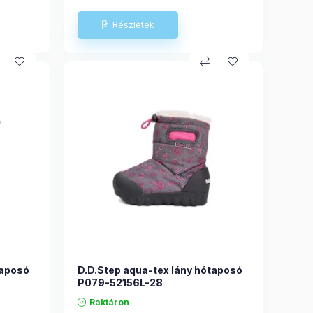
taposó
D.D.Step aqua-tex lány hótaposó
P079-52156L-28
Raktáron