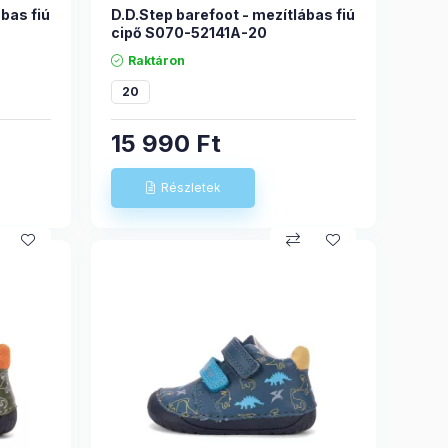
bas fiú
D.D.Step barefoot - mezítlábas fiú
cipő S070-52141A-20
Raktáron
20
15 990
Ft