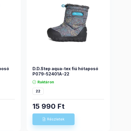
aposó
D.D.Step aqua-tex fiú hótaposó
P079-52401A-22
Raktáron
22
15 990
Ft