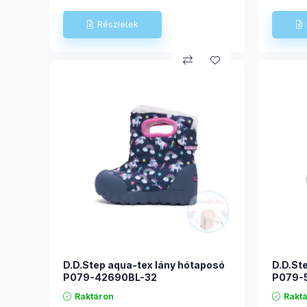
D.D.Step aqua-tex lány hótaposó
D.D.St
P079-42690BL-32
P079-
Raktáron
Rakt