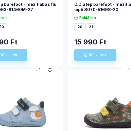
p barefoot - mezítlábas fiú
D.D.Step barefoot - mezítlá
S063-61460M-27
cipő S070-51698-20
áron
Raktáron
30
20
21
490
Ft
15 990
Ft