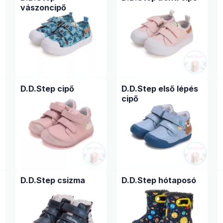
vászoncipő
D.D.Step cipő
D.D.Step első lépés
cipő
D.D.Step csizma
D.D.Step hótaposó