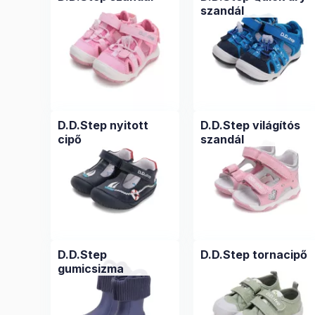
szandál
D.D.Step nyitott
D.D.Step világítós
cipő
szandál
D.D.Step
D.D.Step tornacipő
gumicsizma