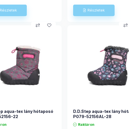
ep aqua-tex lány hótaposó
D.D.Step aqua-tex lány hó
52156-22
P079-52156AL-28
áron
Raktáron