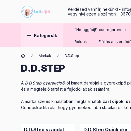
Kérdésed van? Írj nekünk! -
info
vagy hívj ezen a számon: +36
"Ne aggódj!" cseregarancia
Kategóriák
Rólunk
Elállás a szerződ
Márkák
D.D.Step
D.D.STEP
A
D.D.Step gyerekcipő
jól ismert darabjai a gyerekcipő 
és a megfelelő tartást a fejlődő lábak számára.
A márka széles kínálatában megtalálhatók
zárt cipők
,
sz
Gondoskodik róla, hogy gyermeked lába stabilan és ké
D.D.Step szandál
D.D.Step Quick dry