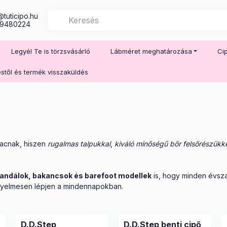
@tuticipo.hu
709480224
Legyél Te is törzsvásárló
Lábméret meghatározása
Cip
éstől és termék visszaküldés
piacnak, hiszen
rugalmas talpukkal
,
kiváló minőségű bőr felsőrészükk
andálok
,
bakancsok
és
barefoot modellek
is, hogy minden évsza
nyelmesen lépjen a mindennapokban.
D.D.Step
D.D.Step benti cipő