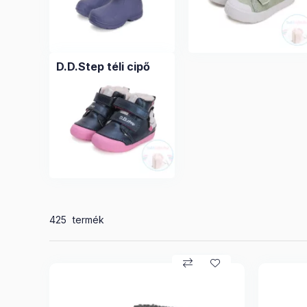
D.D.Step téli cipő
Összes termék a kategóriában
425
termék